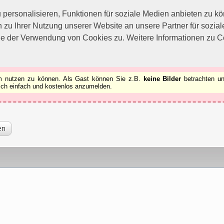
utzen zu können.
[x]
ersonalisieren, Funktionen für soziale Medien anbieten zu kön
 zu Ihrer Nutzung unserer Website an unsere Partner für sozi
ie der Verwendung von Cookies zu. Weitere Informationen zu Co
rum nutzen zu können. Als Gast können Sie z.B.
keine Bilder
betrachten un
 sich einfach und kostenlos anzumelden.