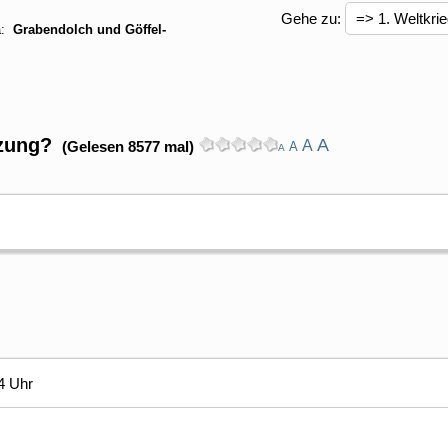
Gehe zu:
a:
Grabendolch und Göffel-
tzung?
A
A
(Gelesen 8577 mal)
A
A
4 Uhr