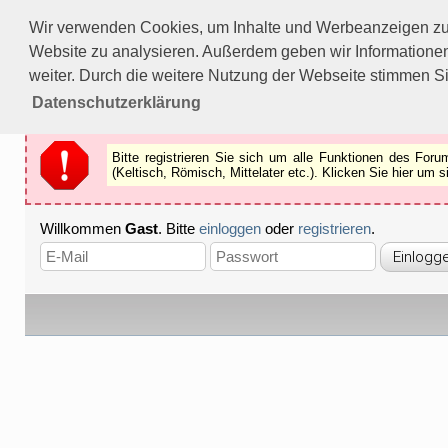
Bitte registrieren Sie sich um alle Funktionen des Forums n
Wir verwenden Cookies, um Inhalte und Werbeanzeigen zu p
Als Gast können Sie z.B.
keine Bilder
betrachten.
Website zu analysieren. Außerdem geben wir Informationen
Registrieren
Schliessen
weiter. Durch die weitere Nutzung der Webseite stimmen S
Datenschutzerklärung
Bitte registrieren Sie sich um alle Funktionen des Fo
(Keltisch, Römisch, Mittelater etc.). Klicken Sie hier um
Willkommen
Gast
. Bitte
einloggen
oder
registrieren
.