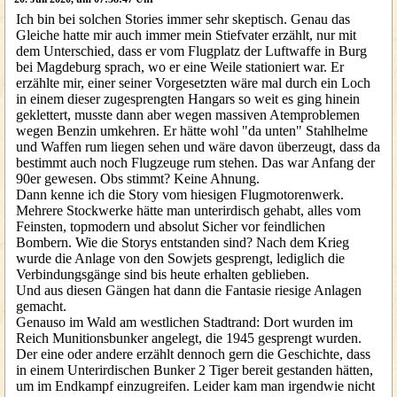
Ich bin bei solchen Stories immer sehr skeptisch. Genau das
Gleiche hatte mir auch immer mein Stiefvater erzählt, nur mit
dem Unterschied, dass er vom Flugplatz der Luftwaffe in Burg
bei Magdeburg sprach, wo er eine Weile stationiert war. Er
erzählte mir, einer seiner Vorgesetzten wäre mal durch ein Loch
in einem dieser zugesprengten Hangars so weit es ging hinein
geklettert, musste dann aber wegen massiven Atemproblemen
wegen Benzin umkehren. Er hätte wohl "da unten" Stahlhelme
und Waffen rum liegen sehen und wäre davon überzeugt, dass da
bestimmt auch noch Flugzeuge rum stehen. Das war Anfang der
90er gewesen. Obs stimmt? Keine Ahnung.
Dann kenne ich die Story vom hiesigen Flugmotorenwerk.
Mehrere Stockwerke hätte man unterirdisch gehabt, alles vom
Feinsten, topmodern und absolut Sicher vor feindlichen
Bombern. Wie die Storys entstanden sind? Nach dem Krieg
wurde die Anlage von den Sowjets gesprengt, lediglich die
Verbindungsgänge sind bis heute erhalten geblieben.
Und aus diesen Gängen hat dann die Fantasie riesige Anlagen
gemacht.
Genauso im Wald am westlichen Stadtrand: Dort wurden im
Reich Munitionsbunker angelegt, die 1945 gesprengt wurden.
Der eine oder andere erzählt dennoch gern die Geschichte, dass
in einem Unterirdischen Bunker 2 Tiger bereit gestanden hätten,
um im Endkampf einzugreifen. Leider kam man irgendwie nicht