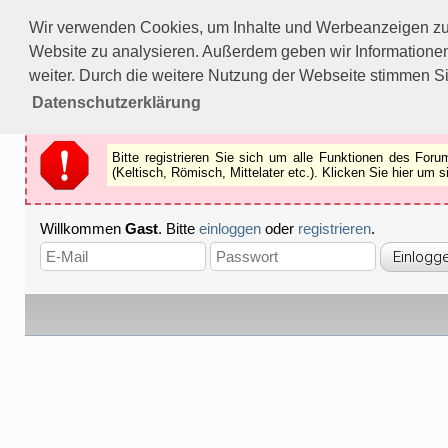
Bitte registrieren Sie sich um alle Funktionen des Forums n
Wir verwenden Cookies, um Inhalte und Werbeanzeigen zu p
Als Gast können Sie z.B.
keine Bilder
betrachten.
Website zu analysieren. Außerdem geben wir Informationen
Registrieren
Schliessen
weiter. Durch die weitere Nutzung der Webseite stimmen S
Datenschutzerklärung
Bitte registrieren Sie sich um alle Funktionen des Fo
(Keltisch, Römisch, Mittelater etc.). Klicken Sie hier um
Willkommen
Gast
. Bitte
einloggen
oder
registrieren
.