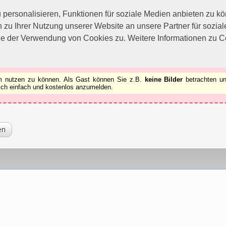
utzen zu können.
[x]
ersonalisieren, Funktionen für soziale Medien anbieten zu kön
 zu Ihrer Nutzung unserer Website an unsere Partner für sozi
ie der Verwendung von Cookies zu. Weitere Informationen zu Co
rum nutzen zu können. Als Gast können Sie z.B.
keine Bilder
betrachten un
 sich einfach und kostenlos anzumelden.