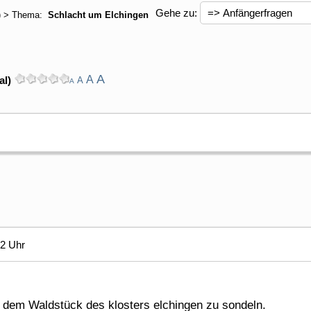
Gehe zu:
) > Thema:
Schlacht um Elchingen
A
A
al)
A
A
42 Uhr
n dem Waldstück des klosters elchingen zu sondeln.