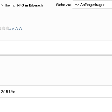
Gehe zu:
) > Thema:
NFG in Biberach
A
A
A
A
12:15 Uhr