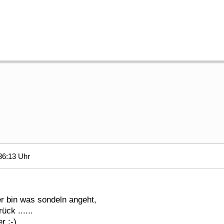
36:13 Uhr
er bin was sondeln angeht,
ck ......
r ;-)