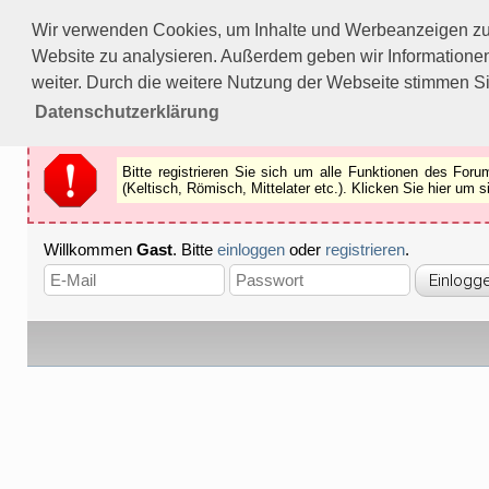
Bitte registrieren Sie sich um alle Funktionen des Forums n
Wir verwenden Cookies, um Inhalte und Werbeanzeigen zu p
Als Gast können Sie z.B.
keine Bilder
betrachten.
Website zu analysieren. Außerdem geben wir Informationen
Registrieren
Schliessen
weiter. Durch die weitere Nutzung der Webseite stimmen S
Datenschutzerklärung
Bitte registrieren Sie sich um alle Funktionen des Fo
(Keltisch, Römisch, Mittelater etc.). Klicken Sie hier um
Willkommen
Gast
. Bitte
einloggen
oder
registrieren
.