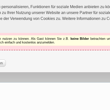
utzen zu können.
[x]
ersonalisieren, Funktionen für soziale Medien anbieten zu kön
 zu Ihrer Nutzung unserer Website an unsere Partner für sozi
ie der Verwendung von Cookies zu. Weitere Informationen zu Co
rum nutzen zu können. Als Gast können Sie z.B.
keine Bilder
betrachten un
 sich einfach und kostenlos anzumelden.