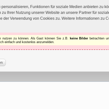
utzen zu können.
[x]
ersonalisieren, Funktionen für soziale Medien anbieten zu kön
 zu Ihrer Nutzung unserer Website an unsere Partner für sozi
ie der Verwendung von Cookies zu. Weitere Informationen zu Co
rum nutzen zu können. Als Gast können Sie z.B.
keine Bilder
betrachten un
 sich einfach und kostenlos anzumelden.