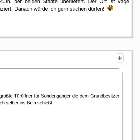
4.Jh. der beiden Städte überliefert. Der Ort ist vage
fiziert. Danach würde ich gern suchen dürfen!
r großte Türöffner für Sondengänger die dem Grundbesitzer
ch selber ins Bein schießt