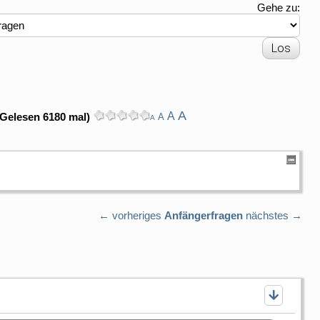
Gehe zu:
A
A
(Gelesen 6180 mal)
A
A
← vorheriges
Anfängerfragen
nächstes →