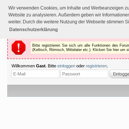
Bitte registrieren Sie sich um alle Funktionen des Forums n
Wir verwenden Cookies, um Inhalte und Werbeanzeigen zu p
Als Gast können Sie z.B.
keine Bilder
betrachten.
Website zu analysieren. Außerdem geben wir Informationen
Registrieren
Schliessen
weiter. Durch die weitere Nutzung der Webseite stimmen S
Datenschutzerklärung
Bitte registrieren Sie sich um alle Funktionen des Fo
(Keltisch, Römisch, Mittelater etc.). Klicken Sie hier um
Willkommen
Gast
. Bitte
einloggen
oder
registrieren
.