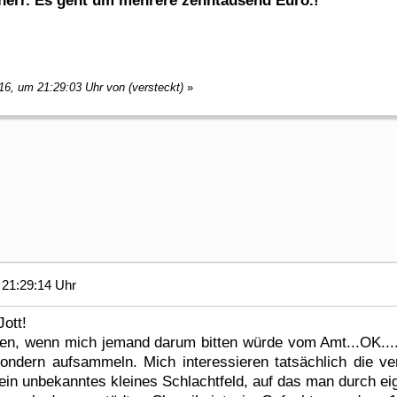
err. Es geht um mehrere zehntausend Euro.!"
16, um 21:29:03 Uhr von (versteckt)
»
21:29:14 Uhr
ott!
n, wenn mich jemand darum bitten würde vom Amt...OK....a
ondern aufsammeln. Mich interessieren tatsächlich die ve
ein unbekanntes kleines Schlachtfeld, auf das man durch ei