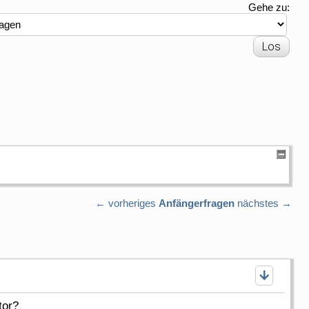
Gehe zu:
← vorheriges
Anfängerfragen
nächstes →
tor?