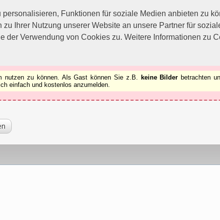
utzen zu können.
[x]
ersonalisieren, Funktionen für soziale Medien anbieten zu kön
 zu Ihrer Nutzung unserer Website an unsere Partner für sozi
ie der Verwendung von Cookies zu. Weitere Informationen zu Co
rum nutzen zu können. Als Gast können Sie z.B.
keine Bilder
betrachten un
 sich einfach und kostenlos anzumelden.