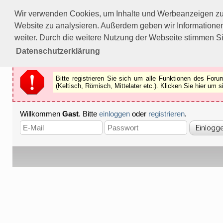
Bitte registrieren Sie sich um alle Funktionen des Forums n
Wir verwenden Cookies, um Inhalte und Werbeanzeigen zu p
Als Gast können Sie z.B.
keine Bilder
betrachten.
Website zu analysieren. Außerdem geben wir Informationen
Registrieren
Schliessen
weiter. Durch die weitere Nutzung der Webseite stimmen S
Datenschutzerklärung
Bitte registrieren Sie sich um alle Funktionen des Fo
(Keltisch, Römisch, Mittelater etc.). Klicken Sie hier um
Willkommen
Gast
. Bitte
einloggen
oder
registrieren
.