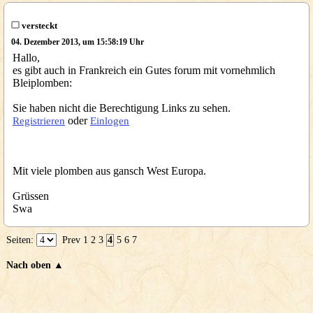
versteckt
04. Dezember 2013, um 15:58:19 Uhr
Hallo,
es gibt auch in Frankreich ein Gutes forum mit vornehmlich
Bleiplomben:
Sie haben nicht die Berechtigung Links zu sehen.
oder
Registrieren
Einlogen
Mit viele plomben aus gansch West Europa.
Grüssen
Swa
Seiten:
Prev
1
2
3
4
5
6
7
Nach oben ▲