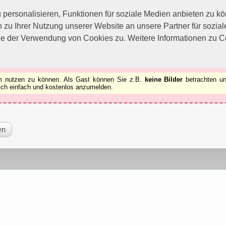
utzen zu können.
[x]
ersonalisieren, Funktionen für soziale Medien anbieten zu kön
 zu Ihrer Nutzung unserer Website an unsere Partner für sozi
ie der Verwendung von Cookies zu. Weitere Informationen zu Co
rum nutzen zu können. Als Gast können Sie z.B.
keine Bilder
betrachten un
 sich einfach und kostenlos anzumelden.