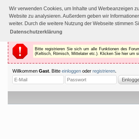
Bitte registrieren Sie sich um alle Funktionen des Forums n
Wir verwenden Cookies, um Inhalte und Werbeanzeigen zu p
Als Gast können Sie z.B.
keine Bilder
betrachten.
Website zu analysieren. Außerdem geben wir Informationen
Registrieren
Schliessen
weiter. Durch die weitere Nutzung der Webseite stimmen S
Datenschutzerklärung
Bitte registrieren Sie sich um alle Funktionen des Fo
(Keltisch, Römisch, Mittelater etc.). Klicken Sie hier um
Willkommen
Gast
. Bitte
einloggen
oder
registrieren
.