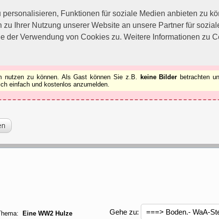
utzen zu können.
[x]
ersonalisieren, Funktionen für soziale Medien anbieten zu kön
 zu Ihrer Nutzung unserer Website an unsere Partner für sozi
ie der Verwendung von Cookies zu. Weitere Informationen zu Co
rum nutzen zu können. Als Gast können Sie z.B.
keine Bilder
betrachten un
 sich einfach und kostenlos anzumelden.
Gehe zu:
Thema:
Eine WW2 Hulze