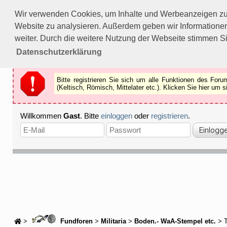
Bitte registrieren Sie sich um alle Funktionen des Forums n
Wir verwenden Cookies, um Inhalte und Werbeanzeigen zu p
Als Gast können Sie z.B.
keine Bilder
betrachten.
Website zu analysieren. Außerdem geben wir Informationen
Registrieren
Schliessen
weiter. Durch die weitere Nutzung der Webseite stimmen S
Datenschutzerklärung
Bitte registrieren Sie sich um alle Funktionen des Fo
(Keltisch, Römisch, Mittelater etc.). Klicken Sie hier um
Willkommen
Gast
. Bitte
einloggen
oder
registrieren
.
>
Fundforen
>
Militaria
>
Boden.- WaA-Stempel etc.
> 