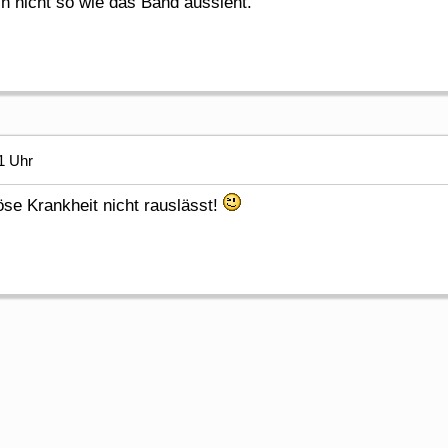
h nicht so wie das Band aussieht.
1 Uhr
öse Krankheit nicht rauslässt!