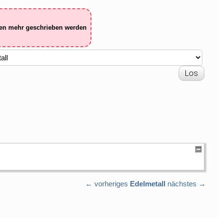
ten mehr geschrieben werden
← vorheriges
Edelmetall
nächstes →