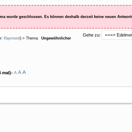
ma wurde geschlossen. Es können deshalb derzeit keine neuen Antwor
Gehe zu:
r:
Raymond
) > Thema:
Ungewöhnlicher
A
A
6 mal)
A
A