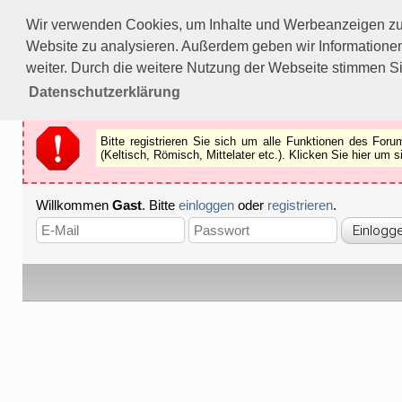
Bitte registrieren Sie sich um alle Funktionen des Forums n
Wir verwenden Cookies, um Inhalte und Werbeanzeigen zu p
Als Gast können Sie z.B.
keine Bilder
betrachten.
Website zu analysieren. Außerdem geben wir Informationen
Registrieren
Schliessen
weiter. Durch die weitere Nutzung der Webseite stimmen S
Datenschutzerklärung
Bitte registrieren Sie sich um alle Funktionen des Fo
(Keltisch, Römisch, Mittelater etc.). Klicken Sie hier um
Willkommen
Gast
. Bitte
einloggen
oder
registrieren
.