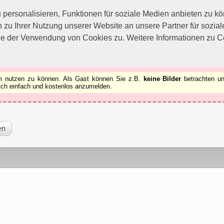
utzen zu können.
[x]
ersonalisieren, Funktionen für soziale Medien anbieten zu kön
 zu Ihrer Nutzung unserer Website an unsere Partner für sozi
ie der Verwendung von Cookies zu. Weitere Informationen zu Co
rum nutzen zu können. Als Gast können Sie z.B.
keine Bilder
betrachten un
 sich einfach und kostenlos anzumelden.