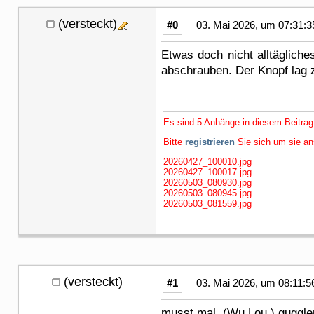
(versteckt)
#0
03. Mai 2026, um 07:31:3
Etwas doch nicht alltägliche
abschrauben. Der Knopf lag z
Es sind 5 Anhänge in diesem Beitrag
Bitte
registrieren
Sie sich um sie a
20260427_100010.jpg
20260427_100017.jpg
20260503_080930.jpg
20260503_080945.jpg
20260503_081559.jpg
(versteckt)
#1
03. Mai 2026, um 08:11:5
musst mal (Wu Lou ) guggl