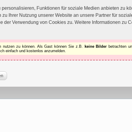
utzen zu können.
[x]
ersonalisieren, Funktionen für soziale Medien anbieten zu kön
 zu Ihrer Nutzung unserer Website an unsere Partner für sozi
ie der Verwendung von Cookies zu. Weitere Informationen zu Co
rum nutzen zu können. Als Gast können Sie z.B.
keine Bilder
betrachten un
 sich einfach und kostenlos anzumelden.