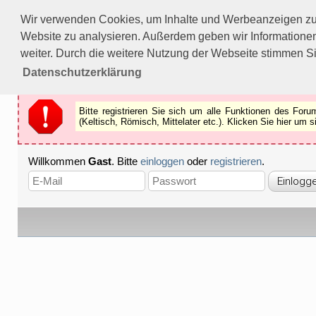
Bitte registrieren Sie sich um alle Funktionen des Forums n
Wir verwenden Cookies, um Inhalte und Werbeanzeigen zu p
Als Gast können Sie z.B.
keine Bilder
betrachten.
Website zu analysieren. Außerdem geben wir Informationen
Registrieren
Schliessen
weiter. Durch die weitere Nutzung der Webseite stimmen S
Datenschutzerklärung
Bitte registrieren Sie sich um alle Funktionen des Fo
(Keltisch, Römisch, Mittelater etc.). Klicken Sie hier um
Willkommen
Gast
. Bitte
einloggen
oder
registrieren
.