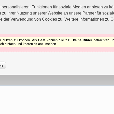
utzen zu können.
[x]
ersonalisieren, Funktionen für soziale Medien anbieten zu kön
 zu Ihrer Nutzung unserer Website an unsere Partner für sozi
ie der Verwendung von Cookies zu. Weitere Informationen zu Co
rum nutzen zu können. Als Gast können Sie z.B.
keine Bilder
betrachten un
 sich einfach und kostenlos anzumelden.