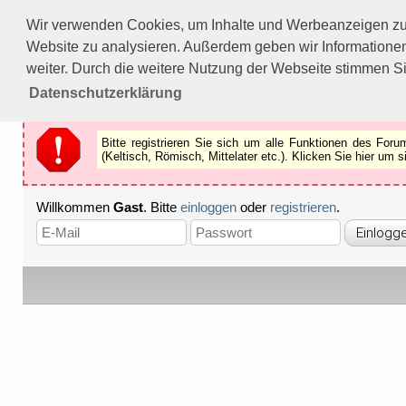
Bitte registrieren Sie sich um alle Funktionen des Forums n
Wir verwenden Cookies, um Inhalte und Werbeanzeigen zu p
Als Gast können Sie z.B.
keine Bilder
betrachten.
Website zu analysieren. Außerdem geben wir Informationen
Registrieren
Schliessen
weiter. Durch die weitere Nutzung der Webseite stimmen S
Datenschutzerklärung
Bitte registrieren Sie sich um alle Funktionen des Fo
(Keltisch, Römisch, Mittelater etc.). Klicken Sie hier um
Willkommen
Gast
. Bitte
einloggen
oder
registrieren
.