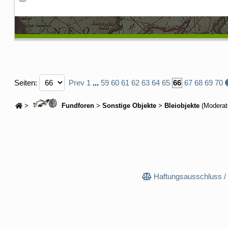
Seiten:
Prev
1
...
59
60
61
62
63
64
65
66
67
68
69
70
>
Fundforen
>
Sonstige Objekte
>
Bleiobjekte
(Moderat
Haftungsausschluss /