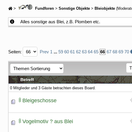
>
Fundforen
>
Sonstige Objekte
>
Bleiobjekte
(Moderat
Alles sonstige aus Blei, z.B. Plomben etc.
Seiten:
Prev
1
...
59
60
61
62
63
64
65
66
67
68
69
70
Betreff
0 Mitglieder und 3 Gäste betrachten dieses Board.
Bleigeschosse
Vogelmotiv ? aus Blei