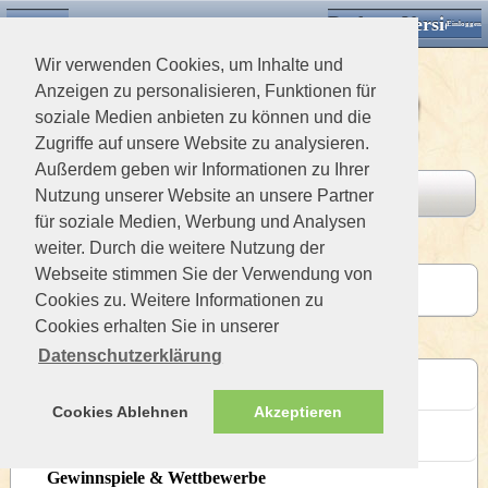
Desktop Version
Detektorforum.de
Klassische Ansicht
Einloggen
Wir verwenden Cookies, um Inhalte und
Anzeigen zu personalisieren, Funktionen für
soziale Medien anbieten zu können und die
Zugriffe auf unsere Website zu analysieren.
Außerdem geben wir Informationen zu Ihrer
Board
Letzte Beiträge
Nutzung unserer Website an unsere Partner
für soziale Medien, Werbung und Analysen
weiter. Durch die weitere Nutzung der
Interner Bereich
Webseite stimmen Sie der Verwendung von
Ritterklause
Cookies zu. Weitere Informationen zu
Letzter Beitrag 436 Wochen von versteckt
Cookies erhalten Sie in unserer
Allgemeines Forum
Datenschutzerklärung
Neuvorstellungen
Letzter Beitrag 5 Wochen von versteckt
Cookies Ablehnen
Akzeptieren
Rund ums Forum
Letzter Beitrag 14 Stunden von versteckt
Gewinnspiele & Wettbewerbe