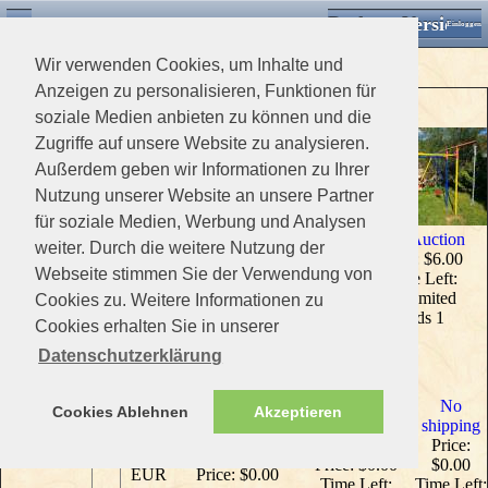
Desktop Version
Detektorforum.de
Zurück
Einloggen
Classifieds
Wir verwenden Cookies, um Inhalte und
Search
|
Anzeigen zu personalisieren, Funktionen für
xxx2Featured Listings
(List All)
Can have
soziale Medien anbieten zu können und die
Auctions
(19)
Zugriffe auf unsere Website zu analysieren.
sub category
Außerdem geben wir Informationen zu Ihrer
Test
buy it now test
Nutzung unserer Website an unsere Partner
test changed
Category 2
Price: $1111.00
Price: $1.00
(4)
für soziale Medien, Werbung und Analysen
Time Left:
Time Left:
Total
Test Auction
Unlimited
weiter. Durch die weitere Nutzung der
Unlimited
Listings: 23
Price: $6.00
Bids 1
Webseite stimmen Sie der Verwendung von
Time Left:
Unlimited
Cookies zu. Weitere Informationen zu
Bids 1
Cookies erhalten Sie in unserer
Datenschutzerklärung
xxx2Recent Listings
(List All)
Euros
No
Cookies Ablehnen
Akzeptieren
Test
test time listing
test time listing 5
shipping
Price:
35 days no
days no shipping
Price:
1.00
shipping
Price: $0.00
$0.00
EUR
Price: $0.00
Time Left:
Time Left: