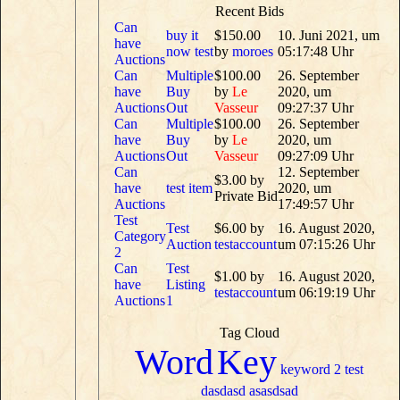
Recent Bids
Can
buy it
$150.00
10. Juni 2021, um
have
now test
by
moroes
05:17:48 Uhr
Auctions
Can
Multiple
$100.00
26. September
have
Buy
by
Le
2020, um
Auctions
Out
Vasseur
09:27:37 Uhr
Can
Multiple
$100.00
26. September
have
Buy
by
Le
2020, um
Auctions
Out
Vasseur
09:27:09 Uhr
Can
12. September
$3.00 by
have
test item
2020, um
Private Bid
Auctions
17:49:57 Uhr
Test
Test
$6.00 by
16. August 2020,
Category
Auction
testaccount
um 07:15:26 Uhr
2
Can
Test
$1.00 by
16. August 2020,
have
Listing
testaccount
um 06:19:19 Uhr
Auctions
1
Tag Cloud
Word
Key
keyword 2
test
dasdasd
asasdsad