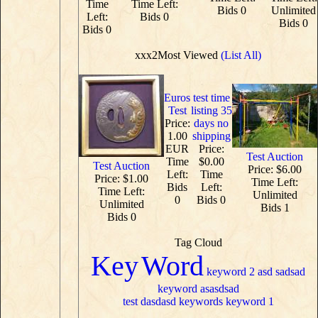
Time
Time Left:
Bids 0
Unlimited
Left:
Bids 0
Bids 0
Bids 0
xxx2Most Viewed
(List All)
Euros
test time
Test
listing 35
Price:
days no
1.00
shipping
EUR
Price:
Test Auction
Time
$0.00
Test Auction
Price: $6.00
Left:
Time
Price: $1.00
Time Left:
Bids
Left:
Time Left:
Unlimited
0
Bids 0
Unlimited
Bids 1
Bids 0
Tag Cloud
Key
Word
keyword 2
asd sadsad
keyword
asasdsad
test
dasdasd
keywords
keyword 1