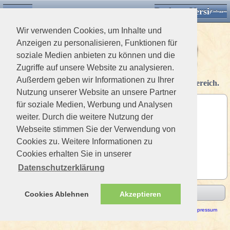
Desktop Version
Detektorforum.de
Klassische Ansicht
Einloggen
Wir verwenden Cookies, um Inhalte und
Anzeigen zu personalisieren, Funktionen für
soziale Medien anbieten zu können und die
Zugriffe auf unsere Website zu analysieren.
Außerdem geben wir Informationen zu Ihrer
Nur registrierte Mitglieder haben Zugriff auf diesen Bereich.
Nutzung unserer Website an unsere Partner
für soziale Medien, Werbung und Analysen
Benutzername
weiter. Durch die weitere Nutzung der
Passwort
Webseite stimmen Sie der Verwendung von
Cookies zu. Weitere Informationen zu
angeneldet bleiben
Cookies erhalten Sie in unserer
Datenschutzerklärung
Absenden
Cookies Ablehnen
Akzeptieren
Haftungsausschluss / Nutzungsbedingungen
-
Datenschutzerklärung
Impressum