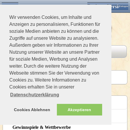
Desktop Version
Detektorforum.de
Klassische Ansicht
Einloggen
Wir verwenden Cookies, um Inhalte und
Anzeigen zu personalisieren, Funktionen für
soziale Medien anbieten zu können und die
Zugriffe auf unsere Website zu analysieren.
Außerdem geben wir Informationen zu Ihrer
Board
Letzte Beiträge
Nutzung unserer Website an unsere Partner
für soziale Medien, Werbung und Analysen
weiter. Durch die weitere Nutzung der
Interner Bereich
Webseite stimmen Sie der Verwendung von
Ritterklause
Cookies zu. Weitere Informationen zu
Letzter Beitrag 436 Wochen von versteckt
Cookies erhalten Sie in unserer
Allgemeines Forum
Datenschutzerklärung
Neuvorstellungen
Letzter Beitrag 5 Wochen von versteckt
Cookies Ablehnen
Akzeptieren
Rund ums Forum
Letzter Beitrag 1 Tag von versteckt
Gewinnspiele & Wettbewerbe