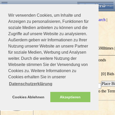
Desktop Version
Detektorforum.de
Zurück
Einloggen
Wir verwenden Cookies, um Inhalte und
Search
|
Anzeigen zu personalisieren, Funktionen für
soziale Medien anbieten zu können und die
Zugriffe auf unsere Website zu analysieren.
You have the high bid!
test time listing 35 days no shipping
Außerdem geben wir Informationen zu Ihrer
Nutzung unserer Website an unsere Partner
lllStatus:
|
02/10/2022 12:33 pm | lllViewed 1469llltimes 
Closed
Listing Date:
für soziale Medien, Werbung und Analysen
xxxTime
weiter. Durch die weitere Nutzung der
0 days 0 hours 0 minutes 0 seconds
left:
Webseite stimmen Sie der Verwendung von
xxxEnds:
06/11/2022 , 12:33 pm
Cookies zu. Weitere Informationen zu
Current
$0.00
[0] Bids
bid:
Cookies erhalten Sie in unserer
xxx1
Datenschutzerklärung
By placing this bid you agree to the Ter
of Use found
here
Cookies Ablehnen
Akzeptieren
Plus
$1.00 for shipping