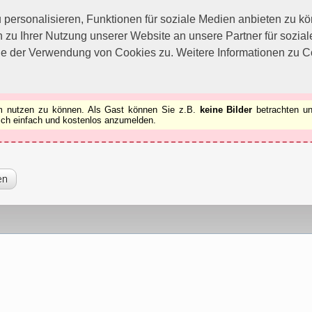
utzen zu können.
[x]
ersonalisieren, Funktionen für soziale Medien anbieten zu kön
 zu Ihrer Nutzung unserer Website an unsere Partner für sozi
ie der Verwendung von Cookies zu. Weitere Informationen zu Co
rum nutzen zu können. Als Gast können Sie z.B.
keine Bilder
betrachten un
 sich einfach und kostenlos anzumelden.