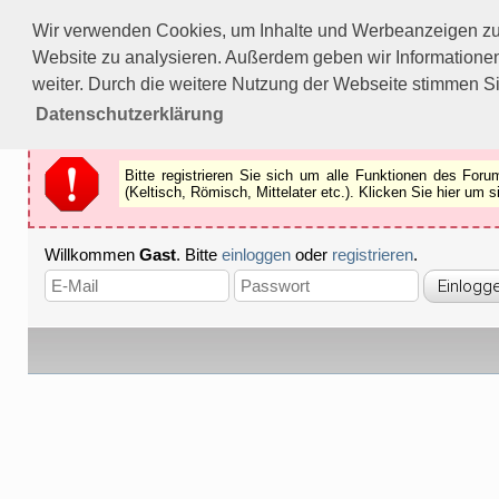
Bitte registrieren Sie sich um alle Funktionen des Forums n
Wir verwenden Cookies, um Inhalte und Werbeanzeigen zu p
Als Gast können Sie z.B.
keine Bilder
betrachten.
Website zu analysieren. Außerdem geben wir Informationen
Registrieren
Schliessen
weiter. Durch die weitere Nutzung der Webseite stimmen S
Datenschutzerklärung
Bitte registrieren Sie sich um alle Funktionen des Fo
(Keltisch, Römisch, Mittelater etc.). Klicken Sie hier um
Willkommen
Gast
. Bitte
einloggen
oder
registrieren
.