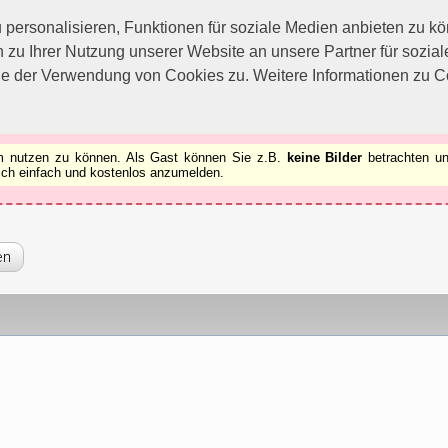
utzen zu können.
[x]
ersonalisieren, Funktionen für soziale Medien anbieten zu kön
 zu Ihrer Nutzung unserer Website an unsere Partner für sozi
ie der Verwendung von Cookies zu. Weitere Informationen zu Co
rum nutzen zu können. Als Gast können Sie z.B.
keine Bilder
betrachten un
 sich einfach und kostenlos anzumelden.