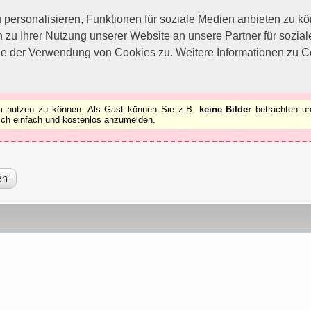
utzen zu können.
[x]
ersonalisieren, Funktionen für soziale Medien anbieten zu kön
 zu Ihrer Nutzung unserer Website an unsere Partner für sozi
ie der Verwendung von Cookies zu. Weitere Informationen zu Co
rum nutzen zu können. Als Gast können Sie z.B.
keine Bilder
betrachten un
 sich einfach und kostenlos anzumelden.