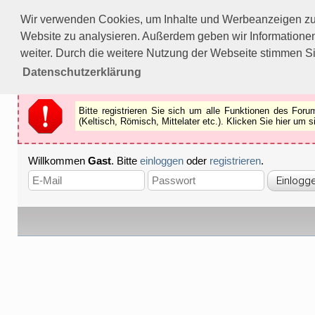
Bitte registrieren Sie sich um alle Funktionen des Forums n
Wir verwenden Cookies, um Inhalte und Werbeanzeigen zu p
Als Gast können Sie z.B.
keine Bilder
betrachten.
Website zu analysieren. Außerdem geben wir Informationen
Registrieren
Schliessen
weiter. Durch die weitere Nutzung der Webseite stimmen S
Datenschutzerklärung
Bitte registrieren Sie sich um alle Funktionen des Fo
(Keltisch, Römisch, Mittelater etc.). Klicken Sie hier um
Willkommen
Gast
. Bitte
einloggen
oder
registrieren
.