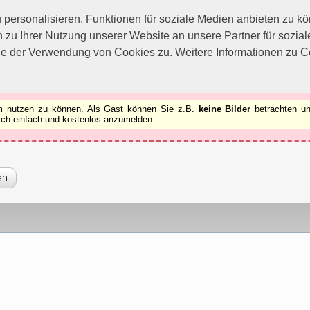
utzen zu können.
[x]
ersonalisieren, Funktionen für soziale Medien anbieten zu kön
 zu Ihrer Nutzung unserer Website an unsere Partner für sozi
ie der Verwendung von Cookies zu. Weitere Informationen zu Co
rum nutzen zu können. Als Gast können Sie z.B.
keine Bilder
betrachten un
 sich einfach und kostenlos anzumelden.