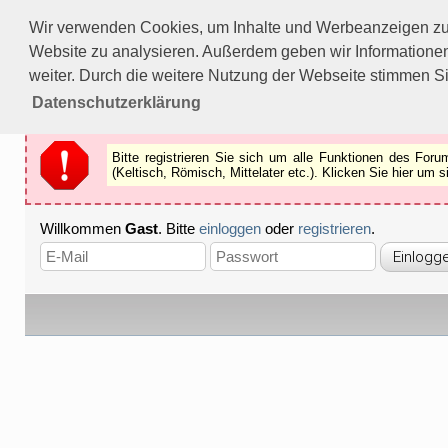
Bitte registrieren Sie sich um alle Funktionen des Forums n
Wir verwenden Cookies, um Inhalte und Werbeanzeigen zu p
Als Gast können Sie z.B.
keine Bilder
betrachten.
Website zu analysieren. Außerdem geben wir Informationen
Registrieren
Schliessen
weiter. Durch die weitere Nutzung der Webseite stimmen S
Datenschutzerklärung
Bitte registrieren Sie sich um alle Funktionen des Fo
(Keltisch, Römisch, Mittelater etc.). Klicken Sie hier um
Willkommen
Gast
. Bitte
einloggen
oder
registrieren
.