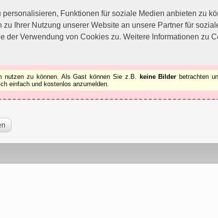
utzen zu können.
[x]
ersonalisieren, Funktionen für soziale Medien anbieten zu kön
 zu Ihrer Nutzung unserer Website an unsere Partner für sozi
ie der Verwendung von Cookies zu. Weitere Informationen zu Co
rum nutzen zu können. Als Gast können Sie z.B.
keine Bilder
betrachten un
 sich einfach und kostenlos anzumelden.