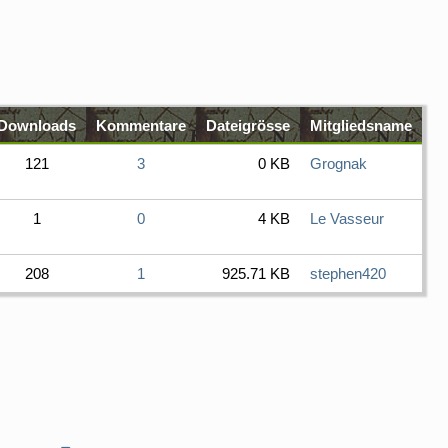
Downloads
Kommentare
Dateigrösse
Mitgliedsname
121
3
0 KB
Grognak
1
0
4 KB
Le Vasseur
208
1
925.71 KB
stephen420