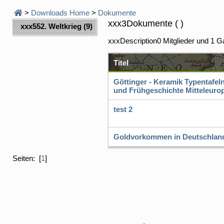
>
Downloads Home
>
Dokumente
xxx3Dokumente ( )
xxx55
2. Weltkrieg
(9)
xxxDescription0 Mitglieder und 1 G
Titel
Göttinger - Keramik Typentafel
und Frühgeschichte Mitteleuro
test 2
Goldvorkommen in Deutschlan
Seiten: [
1
]