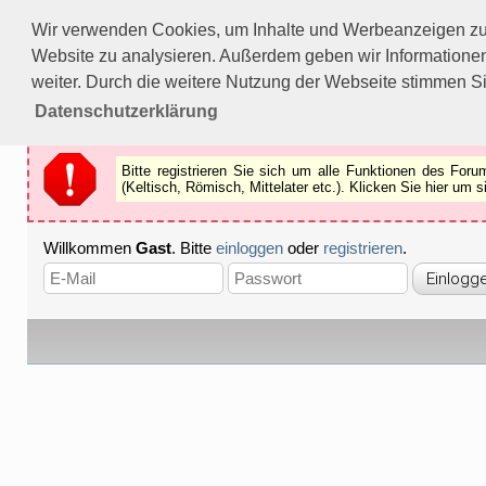
Bitte registrieren Sie sich um alle Funktionen des Forums n
Wir verwenden Cookies, um Inhalte und Werbeanzeigen zu p
Als Gast können Sie z.B.
keine Bilder
betrachten.
Website zu analysieren. Außerdem geben wir Informationen
Registrieren
Schliessen
weiter. Durch die weitere Nutzung der Webseite stimmen S
Datenschutzerklärung
Bitte registrieren Sie sich um alle Funktionen des Fo
(Keltisch, Römisch, Mittelater etc.). Klicken Sie hier um
Willkommen
Gast
. Bitte
einloggen
oder
registrieren
.