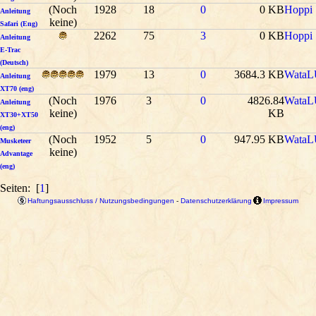
(Noch
1928
18
0
0 KB
Hoppi
Anleitung
keine)
Safari (Eng)
2262
75
3
0 KB
Hoppi
Anleitung
E-Trac
(Deutsch)
1979
13
0
3684.3 KB
WataL
Anleitung
XT70 (eng)
(Noch
1976
3
0
4826.84
WataL
Anleitung
keine)
KB
XT30+XT50
(eng)
(Noch
1952
5
0
947.95 KB
WataL
Musketeer
keine)
Advantage
(eng)
Seiten: [
1
]
Haftungsausschluss / Nutzungsbedingungen
-
Datenschutzerklärung
Impressum