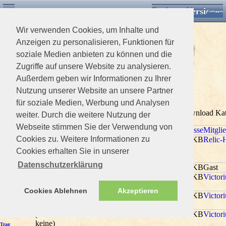
Desktop Version
Detektorforum.de
Zurück
Einloggen
Wir verwenden Cookies, um Inhalte und
Anzeigen zu personalisieren, Funktionen für
soziale Medien anbieten zu können und die
Zugriffe auf unsere Website zu analysieren.
Außerdem geben wir Informationen zu Ihrer
>
Downloads Home
>
Minelab
Nutzung unserer Website an unsere Partner
xxx3Minelab ( )
für soziale Medien, Werbung und Analysen
xxxDescription0 Mitglieder und 1 Gast betrachten diese Download Ka
weiter. Durch die weitere Nutzung der
Webseite stimmen Sie der Verwendung von
Titel
Bewertung
Aufrufe
Downloads
Kommentare
Dateigrösse
Mitgli
Cookies zu. Weitere Informationen zu
(Noch
2150
12
0
760.72 KB
Relic-
Anleitung
keine)
Safari
Cookies erhalten Sie in unserer
(Deutsch)
Datenschutzerklärung
2017
18
0
0 KB
Gast
CTX3030
(Noch
1929
8
0
0 KB
Victori
Minelab E-
keine)
Trac
Cookies Ablehnen
Akzeptieren
(Noch
1989
23
0
0 KB
Victori
Minelab E-
keine)
Trac
(Noch
1949
5
0
0 KB
Victori
Minelab E-
keine)
Trag