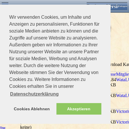
Desktop Version
Detektorforum.de
Zurück
Einloggen
Wir verwenden Cookies, um Inhalte und
Anzeigen zu personalisieren, Funktionen für
soziale Medien anbieten zu können und die
Zugriffe auf unsere Website zu analysieren.
Außerdem geben wir Informationen zu Ihrer
>
Downloads Home
>
Minelab
Nutzung unserer Website an unsere Partner
xxx3Minelab ( )
für soziale Medien, Werbung und Analysen
xxxDescription0 Mitglieder und 1 Gast betrachten diese Download Ka
weiter. Durch die weitere Nutzung der
Webseite stimmen Sie der Verwendung von
Titel
Bewertung
Aufrufe
Downloads
Kommentare
Dateigrösse
Mitgli
Cookies zu. Weitere Informationen zu
(Noch
1980
3
0
4826.84
WataL
Anleitung
keine)
KB
XT30+XT50
Cookies erhalten Sie in unserer
(eng)
Datenschutzerklärung
(Noch
1957
5
0
947.95 KB
WataL
Musketeer
keine)
Advantage
(eng)
Cookies Ablehnen
Akzeptieren
(Noch
1953
5
0
0 KB
Victori
Minelab E-
keine)
Trag
(Noch
1933
8
0
0 KB
Victori
Minelab E-
keine)
Trac