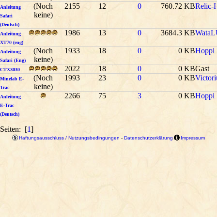
(Noch
2155
12
0
760.72 KB
Relic-
Anleitung
keine)
Safari
(Deutsch)
1986
13
0
3684.3 KB
WataL
Anleitung
XT70 (eng)
(Noch
1933
18
0
0 KB
Hoppi
Anleitung
keine)
Safari (Eng)
2022
18
0
0 KB
Gast
CTX3030
(Noch
1993
23
0
0 KB
Victori
Minelab E-
keine)
Trac
2266
75
3
0 KB
Hoppi
Anleitung
E-Trac
(Deutsch)
Seiten: [
1
]
Haftungsausschluss / Nutzungsbedingungen
-
Datenschutzerklärung
Impressum