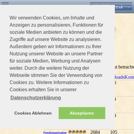
Desktop Version
Detektorforum.de
Zurück
Einloggen
Wir verwenden Cookies, um Inhalte und
Anzeigen zu personalisieren, Funktionen für
soziale Medien anbieten zu können und die
Zugriffe auf unsere Website zu analysieren.
Außerdem geben wir Informationen zu Ihrer
>
Downloads Home
>
Software
Nutzung unserer Website an unsere Partner
xxx55
(3)
xxx3Software ( )
Fund Archivierung
für soziale Medien, Werbung und Analysen
xxxDescription0 Mitglieder und 1 Gast betrach
weiter. Durch die weitere Nutzung der
Webseite stimmen Sie der Verwendung von
Titel
Bewertung
Aufrufe
Downloads
Kom
Cookies zu. Weitere Informationen zu
2461
80
Metal Detector
Cookies erhalten Sie in unserer
Treasure Hunter
pro 7 (englisch)
Datenschutzerklärung
(Noch
2885
99
Funddatenbank
keine)
Pica 2.0.0
Anleitung
Cookies Ablehnen
Akzeptieren
(Noch
2078
29
Pica 2.0
keine)
Anleitung
ungepackt
2684
105
Fundorganisation