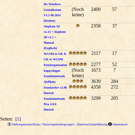
für Windows
(Noch
2400
57
Grundkarten
keine)
V1.5 08.2014
(löschen)
2358
37
Airphoto SE
v2.13 + Airphoto
3D v1.1 +
Manual
(Englisch)
2117
17
WGS84 to GK &
GK to WGS84
2277
52
Fundorganisation
(Noch
1673
7
happydigger
keine)
Funddatenbank
3639
284
AirPhoto
4358
272
Fundarchiv v2.06
Deutsch
3299
205
Funddatenbank
Pica 2.0.0
Deutsch
Seiten: [
1
]
Haftungsausschluss / Nutzungsbedingungen
-
Datenschutzerklärung
Impressum