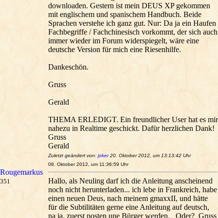
downloaden. Gestern ist mein DEUS XP gekommen
mit englischem und spanischem Handbuch. Beide
Sprachen verstehe ich ganz gut. Nur: Da ja ein Haufen
Fachbegriffe / Fachchinesisch vorkommt, der sich auch
immer wieder im Forum widerspiegelt, wäre eine
deutsche Version für mich eine Riesenhilfe.
Dankeschön.
Gruss
Gerald
THEMA ERLEDIGT. Ein freundlicher User hat es mir
nahezu in Realtime geschickt. Dafür herzlichen Dank!
Gruss
Gerald
Zuletzt geändert von:
joker
20. Oktober 2012, um 13:13:42 Uhr
08. Oktober 2012, um 11:36:59 Uhr
Rougemarkus
Hallo, als Neuling darf ich die Anleitung anscheinend
351
noch nicht herunterladen... ich lebe in Frankreich, habe
einen neuen Deus, nach meinem gmaxxII, und hätte
für die Subtilitäten gerne eine Anleitung auf deutsch,
na ja, zuerst posten une Bürger werden. Oder? Gruss