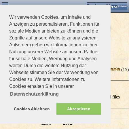
Desktop Version
Detektorforum.de
Zurück
Einloggen
Wir verwenden Cookies, um Inhalte und
Anzeigen zu personalisieren, Funktionen für
soziale Medien anbieten zu können und die
Zugriffe auf unsere Website zu analysieren.
Außerdem geben wir Informationen zu Ihrer
>
Downloads Home
>
Detektor Anleitungen
Nutzung unserer Website an unsere Partner
für soziale Medien, Werbung und Analysen
XP Deus
weiter. Durch die weitere Nutzung der
Gast
(15)
Beschreibung
Webseite stimmen Sie der Verwendung von
Cookies zu. Weitere Informationen zu
Cookies erhalten Sie in unserer
0 Mitglieder und 1 Gast betrachten diese Datei
Datenschutzerklärung
Beschreibung
You are not allowed to download files
XP Deus.pdf
Dateiname
Cookies Ablehnen
Akzeptieren
2615.01 kb
Dateigrösse
4124
Aufrufe