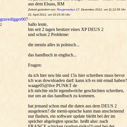
aus dem Elsass, RM
Zuletzt geändert von:
Rougemarkus
17. Dezember 2012, um 11:12:59 Uhr
22. April 2012, um 10:25:35 Uhr
gravedigger007
hallo leute,
2
bin seit 2 tagen besitzer eines XP DEUS 2
und schon 2 Probleme:
die menüs alles in polnisch...
das handbuch in englisch...
Fragen:
da ich hier neu bin und 15x hier schreiben muss bevor
ich was downloaden darf: kann ich es mit email haben?
waage05@live PUNKT de
ich möchte nicht irgendwelche geschichten schreiben,
nur um an das handbuch zu kommen.
hat jemand schon mal die daten aus dem DEUS 2
ausgelesen? die menü-sprache kann man anscheinend
nur flashen, ein software update bleibt bei der im
speicher abgelegten sprache. heißt also: nach
FRANCE schicken (verlust-risiko!!) und bei der