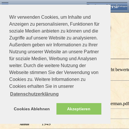
Desktop Version
Detektorforum.de
Zurück
Einloggen
Wir verwenden Cookies, um Inhalte und
Anzeigen zu personalisieren, Funktionen für
soziale Medien anbieten zu können und die
Zugriffe auf unsere Website zu analysieren.
Außerdem geben wir Informationen zu Ihrer
>
Downloads Home
>
Minelab
Nutzung unserer Website an unsere Partner
für soziale Medien, Werbung und Analysen
Minelab
weiter. Durch die weitere Nutzung der
Victorius
Dieses Download ist noch nicht bewert
E-Trag
Webseite stimmen Sie der Verwendung von
Cookies zu. Weitere Informationen zu
Cookies erhalten Sie in unserer
0 Mitglieder und 1 Gast betrachten diese Datei
Datenschutzerklärung
You are not allowed to download files
4901-0087-2 Inst Manual E-TRAC German.pdf
Dateiname
Cookies Ablehnen
Akzeptieren
0 kb
Dateigrösse
1949
Aufrufe