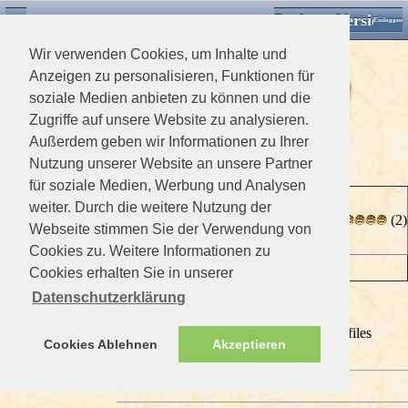
Desktop Version
Detektorforum.de
Zurück
Einloggen
Wir verwenden Cookies, um Inhalte und
Anzeigen zu personalisieren, Funktionen für
soziale Medien anbieten zu können und die
Zugriffe auf unsere Website zu analysieren.
Außerdem geben wir Informationen zu Ihrer
>
Downloads Home
>
Bauanleitungen
Nutzung unserer Website an unsere Partner
für soziale Medien, Werbung und Analysen
Metall Detector
weiter. Durch die weitere Nutzung der
(2)
Projekte
Webseite stimmen Sie der Verwendung von
sonic810
Cookies zu. Weitere Informationen zu
Geotech1
Cookies erhalten Sie in unserer
Datenschutzerklärung
0 Mitglieder und 1 Gast betrachten diese Datei
You are not allowed to download files
Cookies Ablehnen
Akzeptieren
Download
Dateiname
2859
Aufrufe