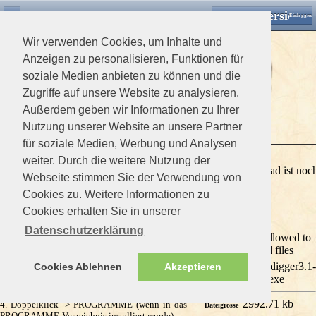
Desktop Version
Detektorforum.de
Zurück
Einloggen
Wir verwenden Cookies, um Inhalte und
Anzeigen zu personalisieren, Funktionen für
soziale Medien anbieten zu können und die
Zugriffe auf unsere Website zu analysieren.
Außerdem geben wir Informationen zu Ihrer
>
Downloads Home
>
Software
Nutzung unserer Website an unsere Partner
für soziale Medien, Werbung und Analysen
happydigger
weiter. Durch die weitere Nutzung der
André.R
Dieses Download ist noch
Funddatenbank
Webseite stimmen Sie der Verwendung von
Cookies zu. Weitere Informationen zu
Cookies erhalten Sie in unserer
0 Mitglieder und 1 Gast betrachten diese Datei
Datenschutzerklärung
Sollte sich das Programm auf englisch stellen
You are not allowed to
download files
1. Mouseklick -> START
happydigger3.1-
Cookies Ablehnen
Akzeptieren
2. Mouseklick -> ARBEITSPLATZ
Dateiname
setup.exe
3. Doppelklick -> C: (wenn auf Festplatte C:
installiert wurde)
2992.71 kb
4. Doppelklick -> PROGRAMME (wenn in das
Dateigrösse
PROGRAMME-Verzeichnis installiert wurde)