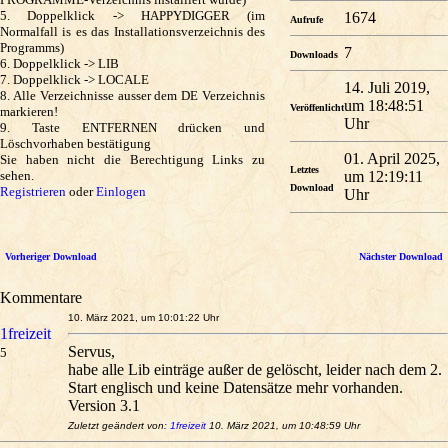
5. Doppelklick -> HAPPYDIGGER (im
1674
Aufrufe
Normalfall is es das Installationsverzeichnis des
Programms)
7
Downloads
6. Doppelklick -> LIB
7. Doppelklick -> LOCALE
14. Juli 2019,
8. Alle Verzeichnisse ausser dem DE Verzeichnis
um 18:48:51
Veröffenlicht
markieren!
Uhr
9. Taste ENTFERNEN drücken und
Löschvorhaben bestätigung
01. April 2025,
Sie haben nicht die Berechtigung Links zu
Letztes
sehen.
um 12:19:11
Download
Registrieren
oder
Einlogen
Uhr
Vorheriger Download
Nächster Download
Kommentare
10. März 2021, um 10:01:22 Uhr
1freizeit
Servus,
5
habe alle Lib einträge außer de gelöscht, leider nach dem 2.
Start englisch und keine Datensätze mehr vorhanden.
Version 3.1
Zuletzt geändert von:
1freizeit
10. März 2021, um 10:48:59 Uhr