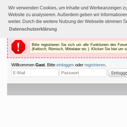
Bitte registrieren Sie sich um alle Funktionen des Forums n
Wir verwenden Cookies, um Inhalte und Werbeanzeigen zu p
Als Gast können Sie z.B.
keine Bilder
betrachten.
Website zu analysieren. Außerdem geben wir Informationen
Registrieren
Schliessen
weiter. Durch die weitere Nutzung der Webseite stimmen S
Datenschutzerklärung
Bitte registrieren Sie sich um alle Funktionen des Fo
(Keltisch, Römisch, Mittelater etc.). Klicken Sie hier um
Willkommen
Gast
. Bitte
einloggen
oder
registrieren
.