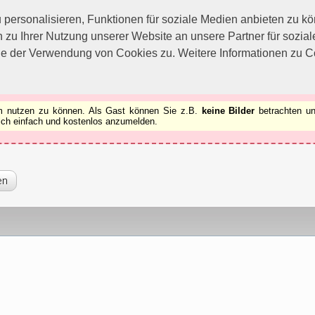
utzen zu können.
[x]
ersonalisieren, Funktionen für soziale Medien anbieten zu kön
 zu Ihrer Nutzung unserer Website an unsere Partner für sozi
ie der Verwendung von Cookies zu. Weitere Informationen zu Co
rum nutzen zu können. Als Gast können Sie z.B.
keine Bilder
betrachten un
 sich einfach und kostenlos anzumelden.