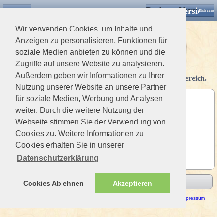
Desktop Version
Detektorforum.de
Klassische Ansicht
Einloggen
Wir verwenden Cookies, um Inhalte und
Anzeigen zu personalisieren, Funktionen für
soziale Medien anbieten zu können und die
Zugriffe auf unsere Website zu analysieren.
Außerdem geben wir Informationen zu Ihrer
Nur registrierte Mitglieder haben Zugriff auf diesen Bereich.
Nutzung unserer Website an unsere Partner
für soziale Medien, Werbung und Analysen
Benutzername
weiter. Durch die weitere Nutzung der
Passwort
Webseite stimmen Sie der Verwendung von
Cookies zu. Weitere Informationen zu
angeneldet bleiben
Cookies erhalten Sie in unserer
Datenschutzerklärung
Absenden
Cookies Ablehnen
Akzeptieren
Haftungsausschluss / Nutzungsbedingungen
-
Datenschutzerklärung
Impressum