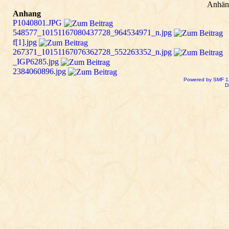
Anhän
Anhang
P1040801.JPG
548577_10151167080437728_964534971_n.jpg
f[1].jpg
267371_10151167076362728_552263352_n.jpg
_IGP6285.jpg
2384060896.jpg
Powered by SMF 1
D