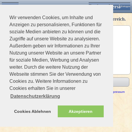
Desktop Version
Detektorforum.de
Klassische Ansicht
Einloggen
Wir verwenden Cookies, um Inhalte und
Nur registrierte Mitglieder haben Zugriff auf diesen Bereich.
Anzeigen zu personalisieren, Funktionen für
soziale Medien anbieten zu können und die
Benutzername
Zugriffe auf unsere Website zu analysieren.
Passwort
Außerdem geben wir Informationen zu Ihrer
Nutzung unserer Website an unsere Partner
angeneldet bleiben
für soziale Medien, Werbung und Analysen
weiter. Durch die weitere Nutzung der
Webseite stimmen Sie der Verwendung von
Cookies zu. Weitere Informationen zu
Absenden
Cookies erhalten Sie in unserer
Haftungsausschluss / Nutzungsbedingungen
-
Datenschutzerklärung
Impressum
Datenschutzerklärung
Cookies Ablehnen
Akzeptieren