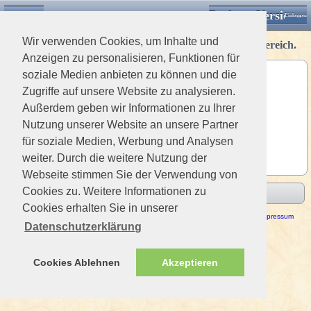
Desktop Version
Detektorforum.de
Klassische Ansicht
Einloggen
Wir verwenden Cookies, um Inhalte und
Nur registrierte Mitglieder haben Zugriff auf diesen Bereich.
Anzeigen zu personalisieren, Funktionen für
soziale Medien anbieten zu können und die
Benutzername
Zugriffe auf unsere Website zu analysieren.
Passwort
Außerdem geben wir Informationen zu Ihrer
Nutzung unserer Website an unsere Partner
angeneldet bleiben
für soziale Medien, Werbung und Analysen
weiter. Durch die weitere Nutzung der
Webseite stimmen Sie der Verwendung von
Cookies zu. Weitere Informationen zu
Absenden
Cookies erhalten Sie in unserer
Haftungsausschluss / Nutzungsbedingungen
-
Datenschutzerklärung
Impressum
Datenschutzerklärung
Cookies Ablehnen
Akzeptieren