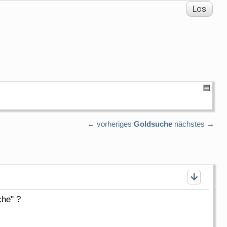
← vorheriges
Goldsuche
nächstes →
che" ?