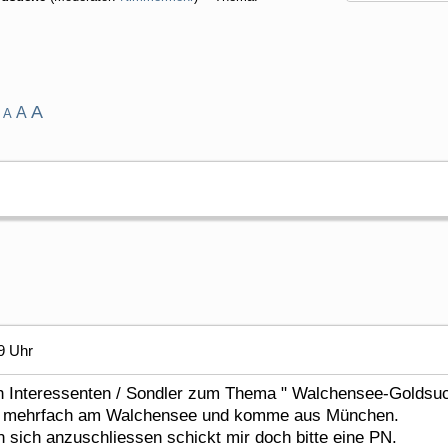
A
A
A
9 Uhr
h Interessenten / Sondler zum Thema " Walchensee-Goldsu
r mehrfach am Walchensee und komme aus München.
n sich anzuschliessen schickt mir doch bitte eine PN.