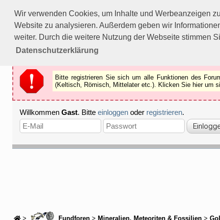
Bitte registrieren Sie sich um alle Funktionen des Forums n
Wir verwenden Cookies, um Inhalte und Werbeanzeigen zu p
Als Gast können Sie z.B.
keine Bilder
betrachten.
Website zu analysieren. Außerdem geben wir Informationen
Registrieren
Schliessen
weiter. Durch die weitere Nutzung der Webseite stimmen S
Datenschutzerklärung
Bitte registrieren Sie sich um alle Funktionen des Fo
(Keltisch, Römisch, Mittelater etc.). Klicken Sie hier um
Willkommen
Gast
. Bitte
einloggen
oder
registrieren
.
>
Fundforen
>
Mineralien, Meteoriten & Fossilien
>
Go