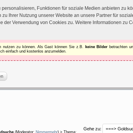
utzen zu können.
[x]
ersonalisieren, Funktionen für soziale Medien anbieten zu kön
 zu Ihrer Nutzung unserer Website an unsere Partner für sozi
ie der Verwendung von Cookies zu. Weitere Informationen zu Co
rum nutzen zu können. Als Gast können Sie z.B.
keine Bilder
betrachten un
 sich einfach und kostenlos anzumelden.
Gehe zu:
ldsuche
(Moderator:
Nimmermehr
) > Thema: