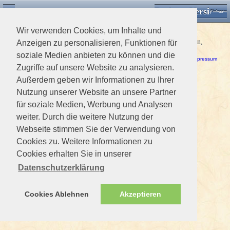
Desktop Version
Detektorforum.de
Zurück
Einloggen
Wir verwenden Cookies, um Inhalte und
Datenbankfehler
Bitte versuchen Sie es nochmal. Sollte der Fehler wieder auftreten,
Anzeigen zu personalisieren, Funktionen für
informieren Sie bitte den Administrator.
soziale Medien anbieten zu können und die
Haftungsausschluss / Nutzungsbedingungen
-
Datenschutzerklärung
Impressum
Zugriffe auf unsere Website zu analysieren.
Außerdem geben wir Informationen zu Ihrer
Nutzung unserer Website an unsere Partner
für soziale Medien, Werbung und Analysen
weiter. Durch die weitere Nutzung der
Webseite stimmen Sie der Verwendung von
Cookies zu. Weitere Informationen zu
Cookies erhalten Sie in unserer
Datenschutzerklärung
Cookies Ablehnen
Akzeptieren