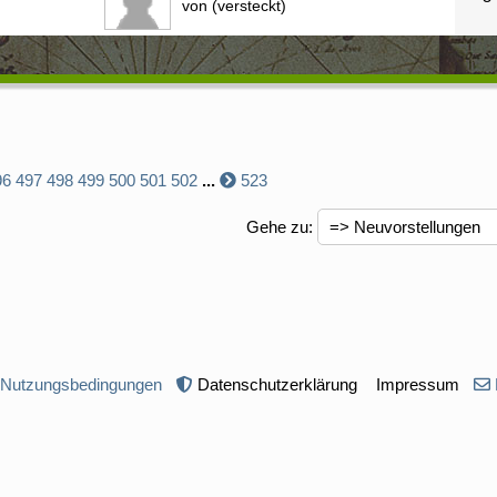
von (versteckt)
96
497
498
499
500
501
502
...
523
Gehe zu
:
 Nutzungsbedingungen
Datenschutzerklärung
Impressum