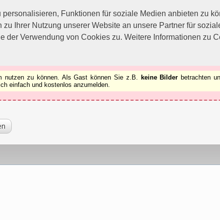
utzen zu können.
[x]
ersonalisieren, Funktionen für soziale Medien anbieten zu kön
 zu Ihrer Nutzung unserer Website an unsere Partner für sozi
ie der Verwendung von Cookies zu. Weitere Informationen zu Co
rum nutzen zu können. Als Gast können Sie z.B.
keine Bilder
betrachten un
 sich einfach und kostenlos anzumelden.