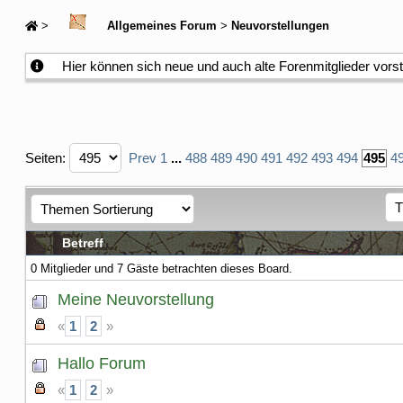
>
Allgemeines Forum
>
Neuvorstellungen
Hier können sich neue und auch alte Forenmitglieder vors
Seiten:
Prev
1
...
488
489
490
491
492
493
494
495
4
Betreff
0 Mitglieder und 7 Gäste betrachten dieses Board.
Meine Neuvorstellung
«
1
2
»
Hallo Forum
«
1
2
»