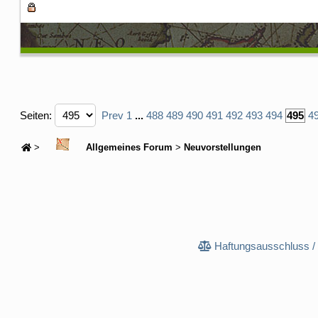
Seiten:
Prev
1
...
488
489
490
491
492
493
494
495
4
>
Allgemeines Forum
>
Neuvorstellungen
Haftungsausschluss /