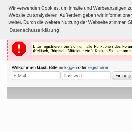
Bitte registrieren Sie sich um alle Funktionen des Forums n
Wir verwenden Cookies, um Inhalte und Werbeanzeigen zu p
Als Gast können Sie z.B.
keine Bilder
betrachten.
Website zu analysieren. Außerdem geben wir Informationen
Registrieren
Schliessen
weiter. Durch die weitere Nutzung der Webseite stimmen S
Datenschutzerklärung
Bitte registrieren Sie sich um alle Funktionen des Fo
(Keltisch, Römisch, Mittelater etc.). Klicken Sie hier um
Willkommen
Gast
. Bitte
einloggen
oder
registrieren
.