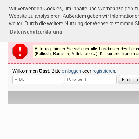
Bitte registrieren Sie sich um alle Funktionen des Forums n
Wir verwenden Cookies, um Inhalte und Werbeanzeigen zu p
Als Gast können Sie z.B.
keine Bilder
betrachten.
Website zu analysieren. Außerdem geben wir Informationen
Registrieren
Schliessen
weiter. Durch die weitere Nutzung der Webseite stimmen S
Datenschutzerklärung
Bitte registrieren Sie sich um alle Funktionen des Fo
(Keltisch, Römisch, Mittelater etc.). Klicken Sie hier um
Willkommen
Gast
. Bitte
einloggen
oder
registrieren
.