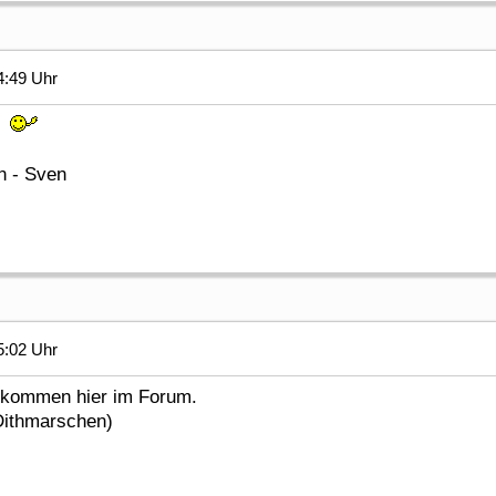
4:49 Uhr
um
n - Sven
5:02 Uhr
llkommen hier im Forum.
Dithmarschen)