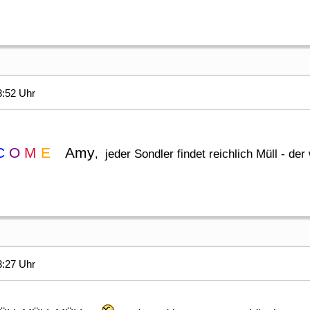
3:52 Uhr
C
O
M
E
Amy
, jeder Sondler findet reichlich Müll - der
3:27 Uhr