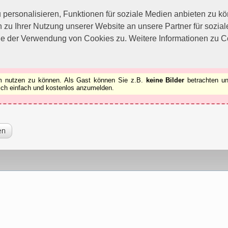
utzen zu können.
[x]
ersonalisieren, Funktionen für soziale Medien anbieten zu kön
 zu Ihrer Nutzung unserer Website an unsere Partner für sozi
ie der Verwendung von Cookies zu. Weitere Informationen zu Co
rum nutzen zu können. Als Gast können Sie z.B.
keine Bilder
betrachten un
 sich einfach und kostenlos anzumelden.