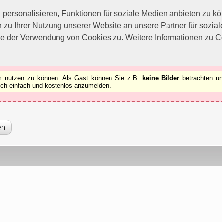
utzen zu können.
[x]
ersonalisieren, Funktionen für soziale Medien anbieten zu kön
 zu Ihrer Nutzung unserer Website an unsere Partner für sozi
ie der Verwendung von Cookies zu. Weitere Informationen zu Co
rum nutzen zu können. Als Gast können Sie z.B.
keine Bilder
betrachten un
 sich einfach und kostenlos anzumelden.