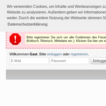
Bitte registrieren Sie sich um alle Funktionen des Forums n
Wir verwenden Cookies, um Inhalte und Werbeanzeigen zu p
Als Gast können Sie z.B.
keine Bilder
betrachten.
Website zu analysieren. Außerdem geben wir Informationen
Registrieren
Schliessen
weiter. Durch die weitere Nutzung der Webseite stimmen S
Datenschutzerklärung
Bitte registrieren Sie sich um alle Funktionen des Fo
(Keltisch, Römisch, Mittelater etc.). Klicken Sie hier um
Willkommen
Gast
. Bitte
einloggen
oder
registrieren
.