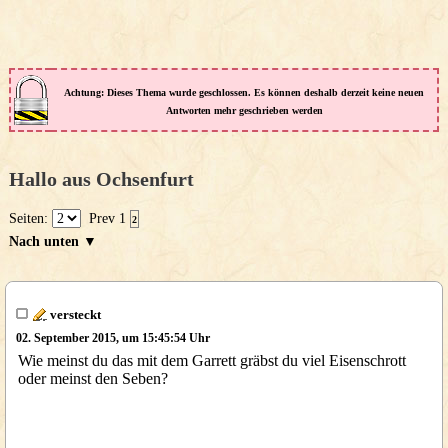
Achtung: Dieses Thema wurde geschlossen. Es können deshalb derzeit keine neuen
Antworten mehr geschrieben werden
Hallo aus Ochsenfurt
Seiten:
Prev
1
2
Nach unten ▼
versteckt
02. September 2015, um 15:45:54 Uhr
Wie meinst du das mit dem Garrett gräbst du viel Eisenschrott
oder meinst den Seben?