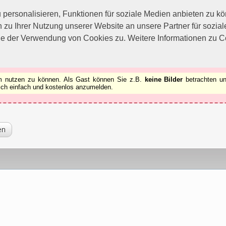
utzen zu können.
[x]
ersonalisieren, Funktionen für soziale Medien anbieten zu kön
 zu Ihrer Nutzung unserer Website an unsere Partner für sozi
ie der Verwendung von Cookies zu. Weitere Informationen zu Co
rum nutzen zu können. Als Gast können Sie z.B.
keine Bilder
betrachten un
 sich einfach und kostenlos anzumelden.