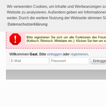
Bitte registrieren Sie sich um alle Funktionen des Forums n
Wir verwenden Cookies, um Inhalte und Werbeanzeigen zu p
Als Gast können Sie z.B.
keine Bilder
betrachten.
Website zu analysieren. Außerdem geben wir Informationen
Registrieren
Schliessen
weiter. Durch die weitere Nutzung der Webseite stimmen S
Datenschutzerklärung
Bitte registrieren Sie sich um alle Funktionen des Fo
(Keltisch, Römisch, Mittelater etc.). Klicken Sie hier um
Willkommen
Gast
. Bitte
einloggen
oder
registrieren
.