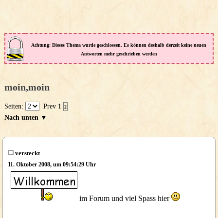
Achtung: Dieses Thema wurde geschlossen. Es können deshalb derzeit keine neuen
Antworten mehr geschrieben werden
moin,moin
Seiten:
Prev
1
2
Nach unten ▼
versteckt
11. Oktober 2008, um 09:54:29 Uhr
im Forum und viel Spass hier