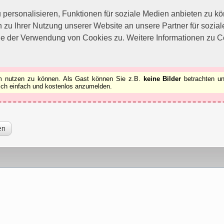
utzen zu können.
[x]
ersonalisieren, Funktionen für soziale Medien anbieten zu kön
 zu Ihrer Nutzung unserer Website an unsere Partner für sozi
ie der Verwendung von Cookies zu. Weitere Informationen zu Co
rum nutzen zu können. Als Gast können Sie z.B.
keine Bilder
betrachten un
 sich einfach und kostenlos anzumelden.