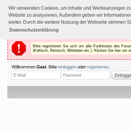
Bitte registrieren Sie sich um alle Funktionen des Forums n
Wir verwenden Cookies, um Inhalte und Werbeanzeigen zu p
Als Gast können Sie z.B.
keine Bilder
betrachten.
Website zu analysieren. Außerdem geben wir Informationen
Registrieren
Schliessen
weiter. Durch die weitere Nutzung der Webseite stimmen S
Datenschutzerklärung
Bitte registrieren Sie sich um alle Funktionen des Fo
(Keltisch, Römisch, Mittelater etc.). Klicken Sie hier um
Willkommen
Gast
. Bitte
einloggen
oder
registrieren
.