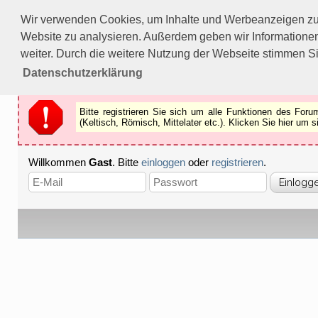
Bitte registrieren Sie sich um alle Funktionen des Forums n
Wir verwenden Cookies, um Inhalte und Werbeanzeigen zu p
Als Gast können Sie z.B.
keine Bilder
betrachten.
Website zu analysieren. Außerdem geben wir Informationen
Registrieren
Schliessen
weiter. Durch die weitere Nutzung der Webseite stimmen S
Datenschutzerklärung
Bitte registrieren Sie sich um alle Funktionen des Fo
(Keltisch, Römisch, Mittelater etc.). Klicken Sie hier um
Willkommen
Gast
. Bitte
einloggen
oder
registrieren
.