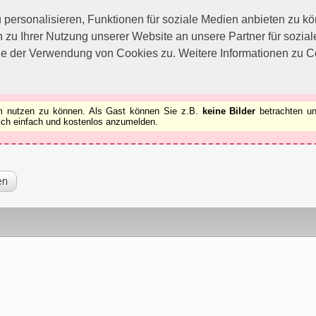
utzen zu können.
[x]
ersonalisieren, Funktionen für soziale Medien anbieten zu kön
 zu Ihrer Nutzung unserer Website an unsere Partner für sozi
ie der Verwendung von Cookies zu. Weitere Informationen zu Co
rum nutzen zu können. Als Gast können Sie z.B.
keine Bilder
betrachten un
 sich einfach und kostenlos anzumelden.