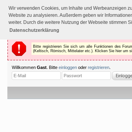
Bitte registrieren Sie sich um alle Funktionen des Forums n
Wir verwenden Cookies, um Inhalte und Werbeanzeigen zu p
Als Gast können Sie z.B.
keine Bilder
betrachten.
Website zu analysieren. Außerdem geben wir Informationen
Registrieren
Schliessen
weiter. Durch die weitere Nutzung der Webseite stimmen S
Datenschutzerklärung
Bitte registrieren Sie sich um alle Funktionen des Fo
(Keltisch, Römisch, Mittelater etc.). Klicken Sie hier um
Willkommen
Gast
. Bitte
einloggen
oder
registrieren
.