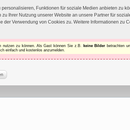
utzen zu können.
[x]
ersonalisieren, Funktionen für soziale Medien anbieten zu kön
 zu Ihrer Nutzung unserer Website an unsere Partner für sozi
ie der Verwendung von Cookies zu. Weitere Informationen zu Co
rum nutzen zu können. Als Gast können Sie z.B.
keine Bilder
betrachten un
 sich einfach und kostenlos anzumelden.