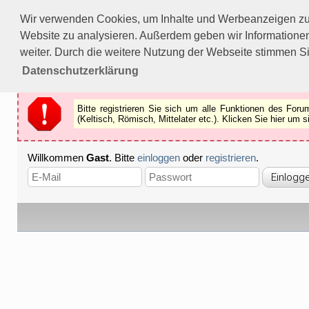
Bitte registrieren Sie sich um alle Funktionen des Forums n
Wir verwenden Cookies, um Inhalte und Werbeanzeigen zu p
Als Gast können Sie z.B.
keine Bilder
betrachten.
Website zu analysieren. Außerdem geben wir Informationen
Registrieren
Schliessen
weiter. Durch die weitere Nutzung der Webseite stimmen S
Datenschutzerklärung
Bitte registrieren Sie sich um alle Funktionen des Fo
(Keltisch, Römisch, Mittelater etc.). Klicken Sie hier um
Willkommen
Gast
. Bitte
einloggen
oder
registrieren
.