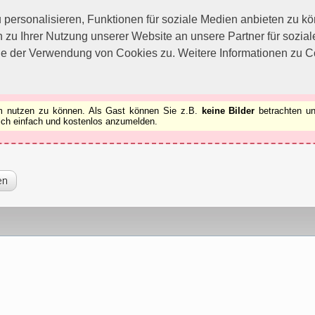
utzen zu können.
[x]
ersonalisieren, Funktionen für soziale Medien anbieten zu kön
 zu Ihrer Nutzung unserer Website an unsere Partner für sozi
ie der Verwendung von Cookies zu. Weitere Informationen zu Co
rum nutzen zu können. Als Gast können Sie z.B.
keine Bilder
betrachten un
 sich einfach und kostenlos anzumelden.