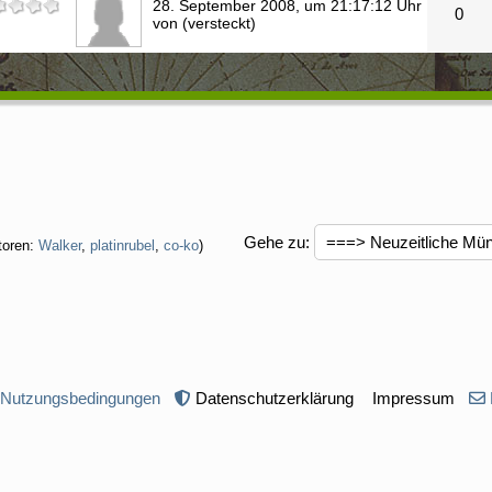
28. September 2008, um 21:17:12 Uhr
0
von (versteckt)
Gehe zu
:
toren:
Walker
,
platinrubel
,
co-ko
)
 Nutzungsbedingungen
Datenschutzerklärung
Impressum