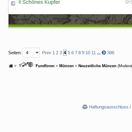
Schönes Kupfer
Seiten:
Prev
1
2
3
4
5
6
7
8
9
10
11
...
386
>
Fundforen
>
Münzen
>
Neuzeitliche Münzen
(Modera
Haftungsausschluss /