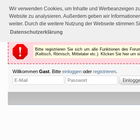
Bitte registrieren Sie sich um alle Funktionen des Forums n
Wir verwenden Cookies, um Inhalte und Werbeanzeigen zu p
Als Gast können Sie z.B.
keine Bilder
betrachten.
Website zu analysieren. Außerdem geben wir Informationen
Registrieren
Schliessen
weiter. Durch die weitere Nutzung der Webseite stimmen S
Datenschutzerklärung
Bitte registrieren Sie sich um alle Funktionen des Fo
(Keltisch, Römisch, Mittelater etc.). Klicken Sie hier um
Willkommen
Gast
. Bitte
einloggen
oder
registrieren
.