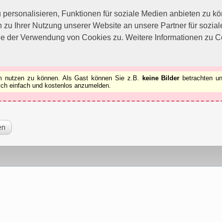
utzen zu können.
[x]
ersonalisieren, Funktionen für soziale Medien anbieten zu kön
 zu Ihrer Nutzung unserer Website an unsere Partner für sozi
ie der Verwendung von Cookies zu. Weitere Informationen zu Co
rum nutzen zu können. Als Gast können Sie z.B.
keine Bilder
betrachten un
 sich einfach und kostenlos anzumelden.