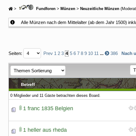
>
Fundforen
>
Münzen
>
Neuzeitliche Münzen
(Moderat
Alle Münzen nach dem Mittelalter (ab dem Jahr 1500) inkl
Seiten:
Prev
1
2
3
4
5
6
7
8
9
10
11
...
386
Nach u
Betreff
0 Mitglieder und 11 Gäste betrachten dieses Board.
1 franc 1835 Belgien
1 heller aus rheda