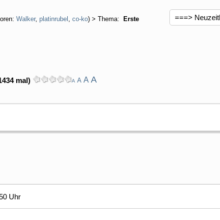
oren:
Walker
,
platinrubel
,
co-ko
) > Thema:
Erste
A
A
1434 mal)
A
A
50 Uhr