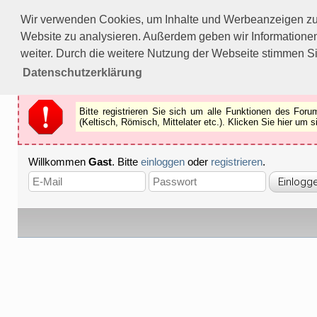
Bitte registrieren Sie sich um alle Funktionen des Forums n
Wir verwenden Cookies, um Inhalte und Werbeanzeigen zu p
Als Gast können Sie z.B.
keine Bilder
betrachten.
Website zu analysieren. Außerdem geben wir Informationen
Registrieren
Schliessen
weiter. Durch die weitere Nutzung der Webseite stimmen S
Datenschutzerklärung
Bitte registrieren Sie sich um alle Funktionen des Fo
(Keltisch, Römisch, Mittelater etc.). Klicken Sie hier um
Willkommen
Gast
. Bitte
einloggen
oder
registrieren
.