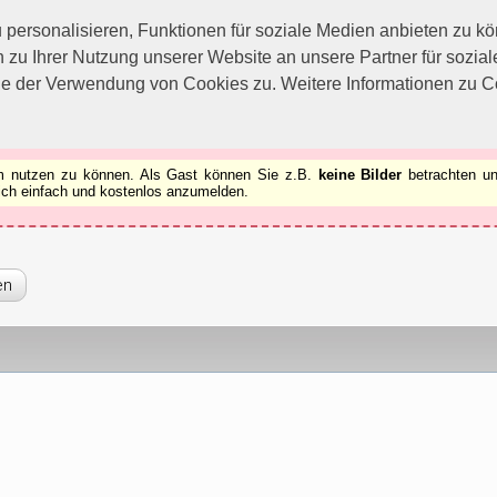
utzen zu können.
[x]
ersonalisieren, Funktionen für soziale Medien anbieten zu kön
 zu Ihrer Nutzung unserer Website an unsere Partner für sozi
ie der Verwendung von Cookies zu. Weitere Informationen zu Co
rum nutzen zu können. Als Gast können Sie z.B.
keine Bilder
betrachten un
 sich einfach und kostenlos anzumelden.