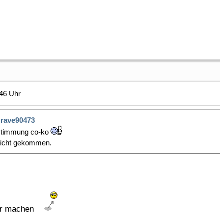
46 Uhr
rave90473
estimmung co-ko
 nicht gekommen.
ter machen