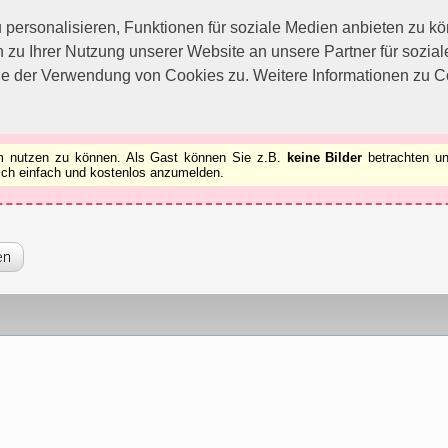
utzen zu können.
[x]
ersonalisieren, Funktionen für soziale Medien anbieten zu kön
 zu Ihrer Nutzung unserer Website an unsere Partner für sozi
ie der Verwendung von Cookies zu. Weitere Informationen zu Co
rum nutzen zu können. Als Gast können Sie z.B.
keine Bilder
betrachten un
 sich einfach und kostenlos anzumelden.