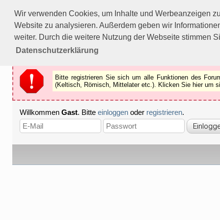
Bitte registrieren Sie sich um alle Funktionen des Forums n
Wir verwenden Cookies, um Inhalte und Werbeanzeigen zu p
Als Gast können Sie z.B.
keine Bilder
betrachten.
Website zu analysieren. Außerdem geben wir Informationen
Registrieren
Schliessen
weiter. Durch die weitere Nutzung der Webseite stimmen S
Datenschutzerklärung
Bitte registrieren Sie sich um alle Funktionen des Fo
(Keltisch, Römisch, Mittelater etc.). Klicken Sie hier um
Willkommen
Gast
. Bitte
einloggen
oder
registrieren
.