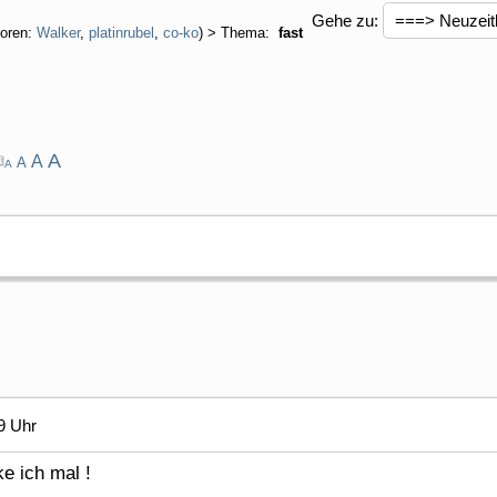
Gehe zu:
oren:
Walker
,
platinrubel
,
co-ko
) > Thema:
fast
A
A
A
A
9 Uhr
e ich mal !