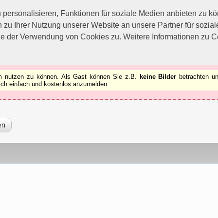
utzen zu können.
[x]
ersonalisieren, Funktionen für soziale Medien anbieten zu kön
 zu Ihrer Nutzung unserer Website an unsere Partner für sozi
ie der Verwendung von Cookies zu. Weitere Informationen zu Co
rum nutzen zu können. Als Gast können Sie z.B.
keine Bilder
betrachten un
 sich einfach und kostenlos anzumelden.