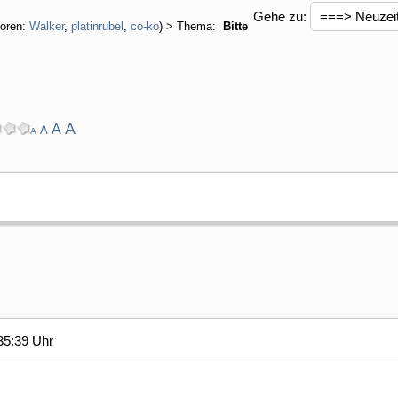
Gehe zu:
oren:
Walker
,
platinrubel
,
co-ko
) > Thema:
Bitte
A
A
A
A
35:39 Uhr